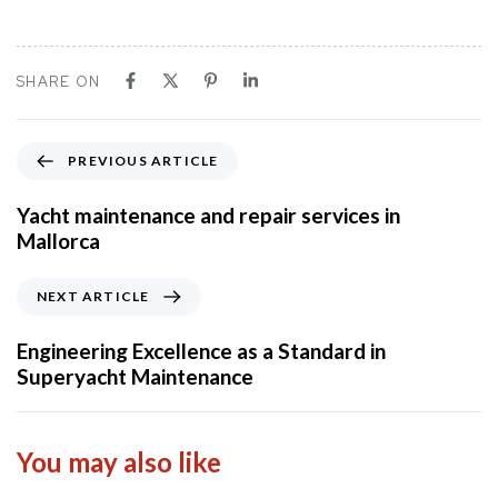
SHARE ON
P
PREVIOUS ARTICLE
r
e
Yacht maintenance and repair services in
v
Mallorca
i
o
N
NEXT ARTICLE
u
e
s
x
Engineering Excellence as a Standard in
A
t
Superyacht Maintenance
r
A
t
r
i
t
You may also like
c
i
l
c