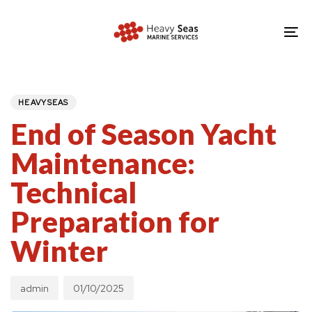
Skip
Skip
links
to
To
primary
nav
navigation
PUBLISHED
Author
Published
IN:
Skip
on:
HEAVYSEAS
to
End of Season Yacht
content
Maintenance:
Technical
Preparation for
Winter
admin
01/10/2025