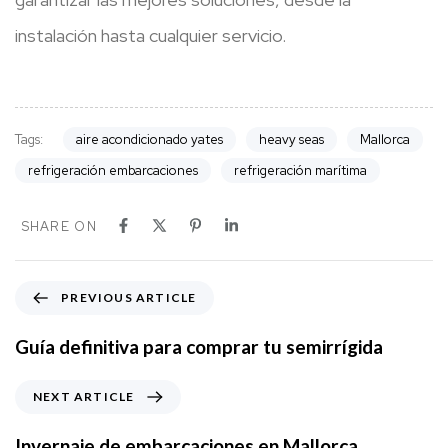
instalación hasta cualquier servicio.
Tags:
aire acondicionado yates
heavy seas
Mallorca
refrigeración embarcaciones
refrigeración marítima
SHARE ON
P
PREVIOUS ARTICLE
r
e
Guía definitiva para comprar tu semirrígida
v
i
N
NEXT ARTICLE
o
e
u
x
Invernaje de embarcaciones en Mallorca