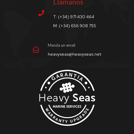
Llámanos
T: (+34) 971 430 464
M: (+34) 656 908 755
Manda un email
heavyseas@heavyseas.net