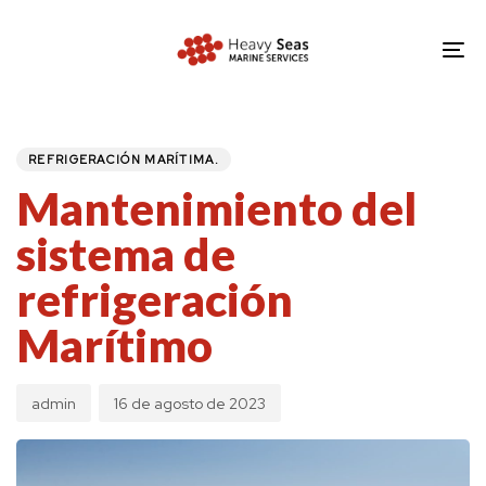
Skip
Skip
links
to
To
primary
nav
navigation
PUBLISHED
Author
Published
IN:
Skip
on:
REFRIGERACIÓN MARÍTIMA.
to
Mantenimiento del
content
sistema de
refrigeración
Marítimo
admin
16 de agosto de 2023