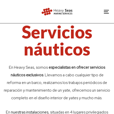
Skip
Skip
links
to
To
primary
nav
Servicios
navigation
Skip
náuticos
to
content
En Heavy Seas, somos
especialistas en ofrecer servicios
náuticos exclusivos
. Llevamos a cabo cualquier tipo de
reforma en un barco
, realizamos los trabajos periódicos de
reparación y
mantenimiento de un yate
, ofrecemos un servicio
completo en el
diseño interior de yates
y mucho más.
En
nuestras instalaciones
, situadas en 4 lugares privilegiados