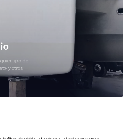
rio
lquier tipo de
at» y otros