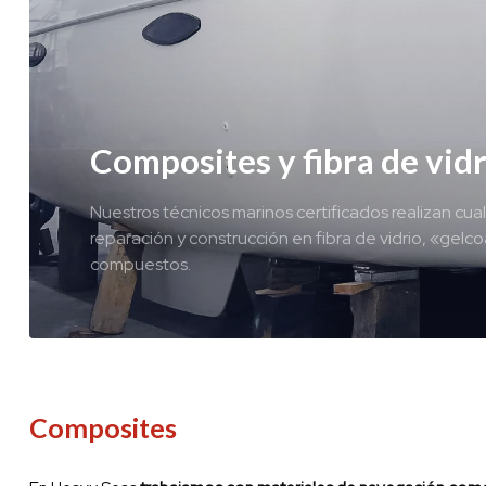
Composites y fibra de vid
Nuestros técnicos marinos certificados realizan cua
reparación y construcción en fibra de vidrio, «gelco
compuestos.
Composites