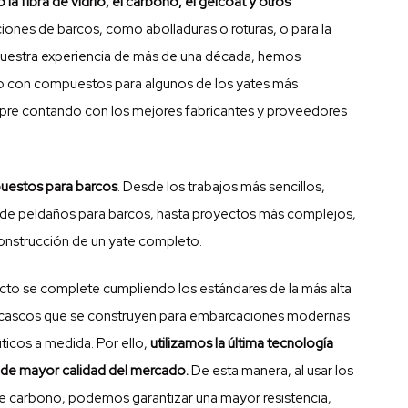
o la
fibra de vidrio
, el carbono, el
gelcoat
y otros
ciones de barcos, como abolladuras o roturas, o para la
uestra experiencia de más de una década, hemos
to con compuestos para algunos de los yates más
empre contando con los mejores fabricantes y
proveedores
uestos para barcos
. Desde los trabajos más sencillos,
 de
peldaños para barcos
, hasta proyectos más complejos,
construcción de un yate completo.
ecto se complete cumpliendo los estándares de la más alta
 cascos que se construyen para embarcaciones modernas
ticos a medida. Por ello,
utilizamos la última tecnología
s de mayor calidad del mercado.
De esta manera, al usar los
de carbono
, podemos garantizar una mayor resistencia,