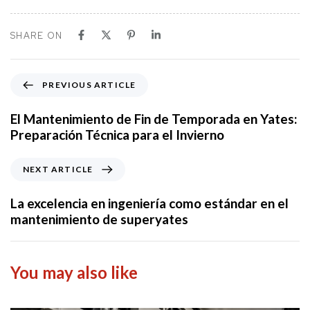
SHARE ON
P
PREVIOUS ARTICLE
r
e
El Mantenimiento de Fin de Temporada en Yates:
v
Preparación Técnica para el Invierno
i
o
N
NEXT ARTICLE
u
e
s
x
La excelencia en ingeniería como estándar en el
A
t
mantenimiento de superyates
r
A
t
r
i
t
You may also like
c
i
l
c
e
l