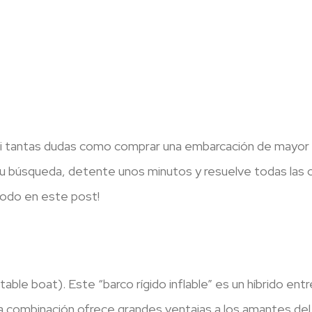
si tantas dudas como comprar una embarcación de mayor 
n tu búsqueda, detente unos minutos y resuelve todas las
odo en este post!
table boat). Este “barco rígido inflable” es un híbrido ent
a combinación ofrece grandes ventajas a los amantes del 