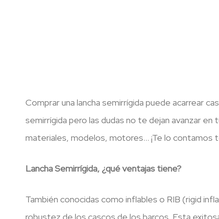
Comprar una lancha semirrígida puede acarrear ca
semirrígida pero las dudas no te dejan avanzar e
materiales, modelos, motores… ¡Te lo contamos t
Lancha Semirrígida, ¿qué ventajas tiene?
También conocidas como inflables o RIB (rigid infla
robustez de los cascos de los barcos. Esta exitos