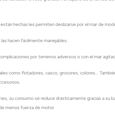
e están hechas les permiten deslizarse por el mar de mo
dad las hacen fácilmente manejables.
complicaciones por terrenos adversos o con el mar agitad
ales como flotadores, casco, grosores, colores… También 
ccesorios.
es, su consumo se reduce drásticamente gracias a su ba
re de menos fuerza de motor.