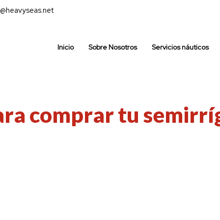
@heavyseas.net
Inicio
Sobre Nosotros
Servicios náuticos
ara comprar tu semirrí