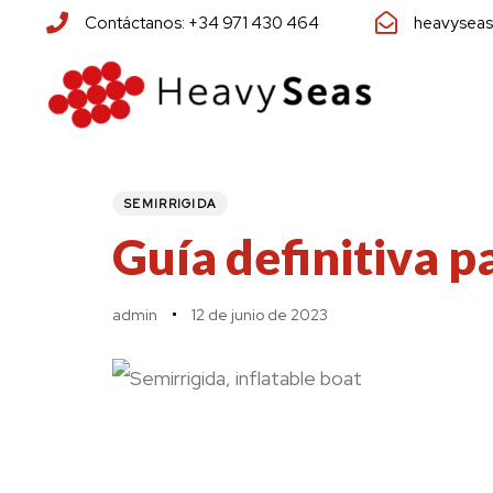
Skip
Skip
Contáctanos: +34 971 430 464
heavyseas
links
to
primary
navigation
Skip
PUBLISHED
Author
Published
to
IN:
on:
SEMIRRIGIDA
content
Guía definitiva p
admin
12 de junio de 2023