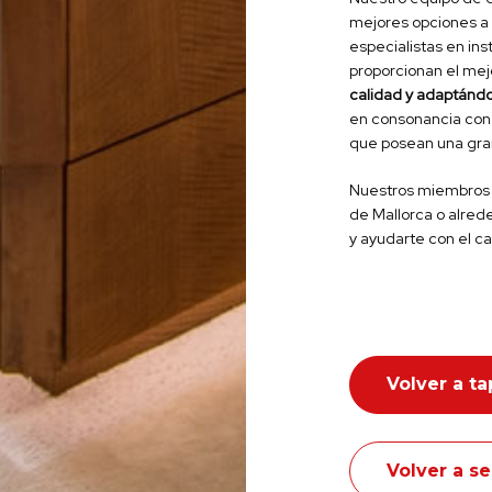
mejores opciones a l
especialistas en ins
proporcionan el me
calidad y adaptándol
en consonancia con 
que posean una gran
Nuestros miembros 
de Mallorca o alrede
y ayudarte con el c
Volver a ta
Volver a se