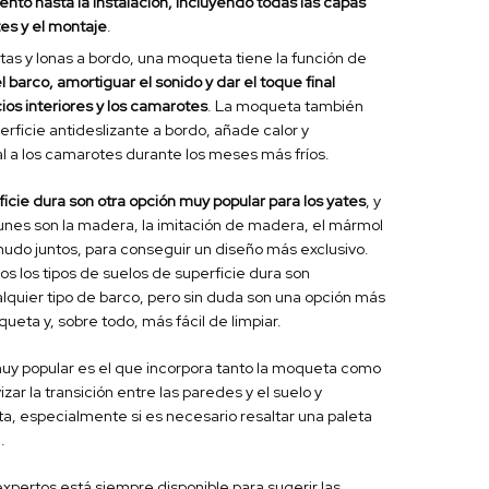
nto hasta la instalación, incluyendo todas las capas
tes y el montaje
.
tas y lonas a bordo, una moqueta tiene la función de
l barco, amortiguar el sonido y dar el toque final
ios interiores y los camarotes
. La moqueta también
rficie antideslizante a bordo, añade calor y
al a los camarotes durante los meses más fríos.
icie dura son otra opción muy popular para los yates
, y
unes son la madera, la imitación de madera, el mármol
nudo juntos, para conseguir un diseño más exclusivo.
s los tipos de suelos de superficie dura son
quier tipo de barco, pero sin duda son una opción más
ueta y, sobre todo, más fácil de limpiar.
muy popular es el que incorpora tanto la moqueta como
zar la transición entre las paredes y el suelo y
, especialmente si es necesario resaltar una paleta
.
xpertos está siempre disponible para sugerir las