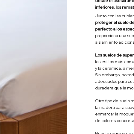
desde el asesoramie
inferiores, los rema
Junto con las cubier
proteger el suelo de
perfecto a los espac
proporciona una supe
aislamiento adicion
Los suelos de superf
los estilos más com
y la cerámica, a me
Sin embargo, no todo
adecuados para cual
duradera que la moq
Otro tipo de suelo 
la madera para suavi
enmarcar la moqueta
de colores concreta
Nuestro equipo de e