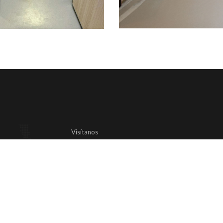
Visítanos
Carrer Gremi de Boters, 35
07009 Son Castelló
Palma de Mallorca, España
Llámanos