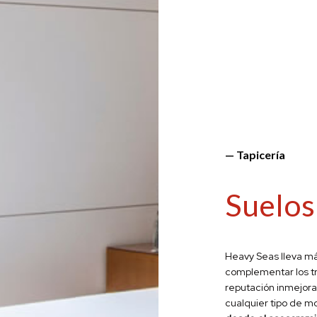
— Tapicería
Suelos
Heavy Seas lleva má
complementar los t
reputación inmejorab
cualquier tipo de
mo