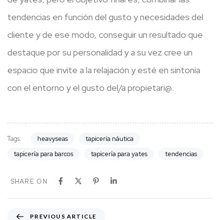
tendencias en función del gusto y necesidades del
cliente y de ese modo, conseguir un resultado que
destaque por su personalidad y a su vez cree un
espacio que invite a la relajación y esté en sintonía
con el entorno y el gusto del/a propietari@.
Tags:
heavyseas
tapicería náutica
tapicería para barcos
tapicería para yates
tendencias
SHARE ON
P
PREVIOUS ARTICLE