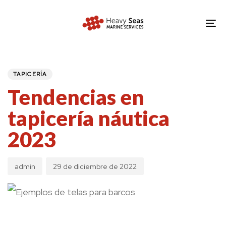
Skip
Skip
links
to
To
primary
nav
navigation
PUBLISHED
Author
Published
IN:
Skip
on:
TAPICERÍA
to
Tendencias en
content
tapicería náutica
2023
admin
29 de diciembre de 2022