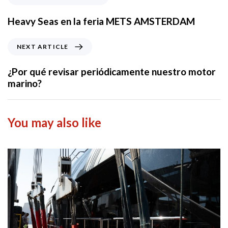
r
e
Heavy Seas en la feria METS AMSTERDAM
v
i
N
NEXT ARTICLE
o
e
u
x
¿Por qué revisar periódicamente nuestro motor
s
t
marino?
A
A
r
r
t
t
You may also like
i
i
c
c
l
l
e
e