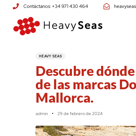
Skip
Skip
Contáctanos: +34 971 430 464
heavyseas
links
to
primary
navigation
Skip
PUBLISHED
Author
Published
to
IN:
on:
HEAVY SEAS
content
Descubre dónde 
de las marcas D
Mallorca.
admin
29 de febrero de 2024