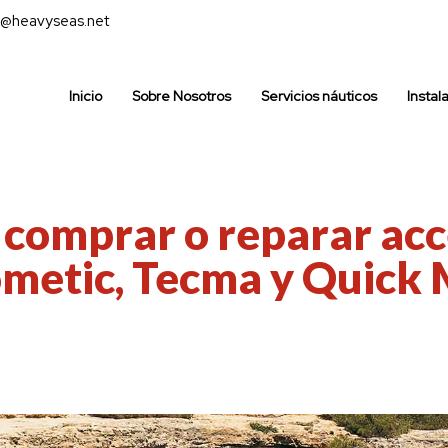
@heavyseas.net
Inicio
Sobre Nosotros
Servicios náuticos
Instal
comprar o reparar acc
ometic, Tecma y Quick 