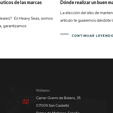
uticos de las marcas
Dónde realizar un buen m
La elección del sitio de mante
Baleares? En Heavy Seas, somos
artículo te guiaremos dándote l
ria, garantizamos
CONTINUAR LEYEND
Visítanos
Carrer Gremi de Boters, 35
07009 Son Castelló
Palma de Mallorca, España