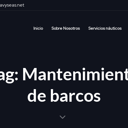
avyseas.net
Inicio
Sobre Nosotros
Servicios náuticos
ag: Mantenimien
de barcos