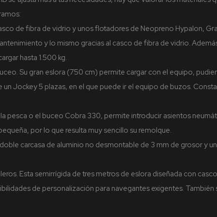
tramos:
asco de fibra de vidrio y unos flotadores de Neopreno Hypalon, Gra
antenimiento y lo mismo gracias al casco de fibra de vidrio. Ademá
rgar hasta 1.500 kg.
buceo. Su gran eslora (750 cm) permite cargar con el equipo, pudi
 un Jockey 5 plazas, en el que puede ir el equipo de buzos. Consta
 la pesca o el buceo Cobra 330, permite introducir asientos neum
y pequeña, por lo que resulta muy sencillo su remolque.
a doble carcasa de aluminio no desmontable de 3 mm de grosor y u
veleros. Esta semirrígida de tres metros de eslora diseñada con cas
ibilidades de personalización para navegantes exigentes. También