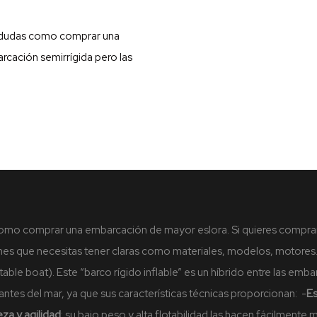
s dudas como comprar una
cación semirrígida pero las
como comprar una embarcación de mayor eslora. Si quieres comprar
ones que necesitas tener claras como materiales, modelos, motores
able boat). Este “barco rígido inflable” es un híbrido entre las emb
ntes del mar, ya que sus características técnicas proporcionan:
-
Es
eza y agilidad
: su bajo peso y alta flotabilidad las hacen fácilmente