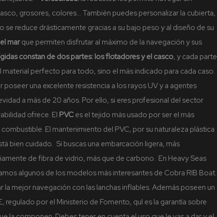
asco, grosores, colores… También puedes personalizar la cubierta,
se reduce drásticamente gracias a su bajo peso y al diseño de su
el mar
que permiten disfrutar al máximo de la navegación y sus
ígidas constan de dos partes: los flotadores y el casco
, y cada parte
el material perfecto para todo, sino el más indicado para cada caso.
r poseer una excelente resistencia a los rayos UV y a agentes
idad a más de 20 años. Por ello, si eres profesional del sector
abilidad ofrece.
El
PVC
es el tejido más usado por ser el más
ombustible. El mantenimiento del PVC, por su naturaleza plástica
stá bien cuidado.
Si buscas una embarcación ligera, más
riamente de fibra de vidrio, más que de carbono.
En Heavy Seas
sentamos algunos de los modelos más interesantes de Cobra RIB Boat.
r la mejor navegación con las lanchas inflables. Además poseen un
 regulado por el Ministerio de Fomento, qul es la garantía sobre
que la componen. Debes tener en cuenta el uso que le vas a dar y el