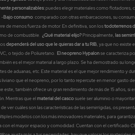
mente personalizables:
puedes elegir materiales como flotadores, c
.
-
Bajo consumo
: comparado con otras embarcaciones, su consumo 
uiere de menos fuerza de motor.
En definitiva, son los
todoterrenos d
nsumo de combustible.
¿Qué material elijo?
Principalmente,
las semirr
mos
dependerá del uso que le quieras dar a tu RIB
, ya que no existe 
VC, o tejido de Poliuretano.
El neopreno Hypalon
se caracteriza po
bién es el mejor material a largo plazo. Se ha demostrado su longev
s de aduanas, etc. Este material es el que mejor rendimiento y dur
viano que el neopreno, por lo tanto repercute en menor gasto de c
 este, también ofrece un gran rendimiento de más de 15 años, si e
ón.
Mientras que el
material del casco
suele ser aluminio o mayorita
s de ver cuáles son las características de las semirrígidas, os pre
tiples modelos con los más innovadores materiales, para garantiza
a con el mayor espacio y comodidad. Cuentan con el certificado CE,
IB
se ajusta más a tus necesidades, hay que valorar los materiales 