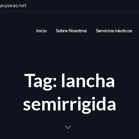
avyseas.net
Inicio
Sobre Nosotros
Servicios náuticos
Tag: lancha
semirrigida