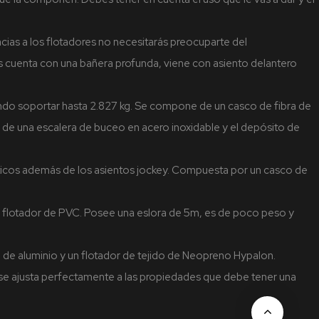
cias a los flotadores no necesitarás preocuparte del
s cuenta con una bañera profunda, viene con asiento delantero
endo soportar hasta 2.827 kg. Se compone de un casco de fibra de
 de una escalera de buceo en acero inoxidable y el depósito de
áticos además de los asientos jockey. Compuesta por un casco de
n flotador de PVC. Posee una eslora de 5m, es de poco peso y
co de aluminio y un flotador de tejido de Neopreno Hypalon.
 se ajusta perfectamente a las propiedades que debe tener una