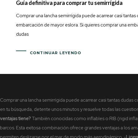
Guía definitiva para comprar tu semirrígida
Comprar una lancha semirrígida puede acarrear casi tanta
embarcación de mayor eslora. Si quieres comprar una embar
dudas
CONTINUAR LEYENDO
Comprar una lancha semirrígida puede acarrear casi tantas dudas 
en tu búsqueda, detente unos minutos y resuelve todas las cuesti
ventajas tiene?
También conocidas como inflables o RIB (rigid inflat
barcos. Esta exitosa combinación ofrece grandes ventajas a los ama
permiten deslizarse por el mar de modo más aerodinámico.
-
Liger