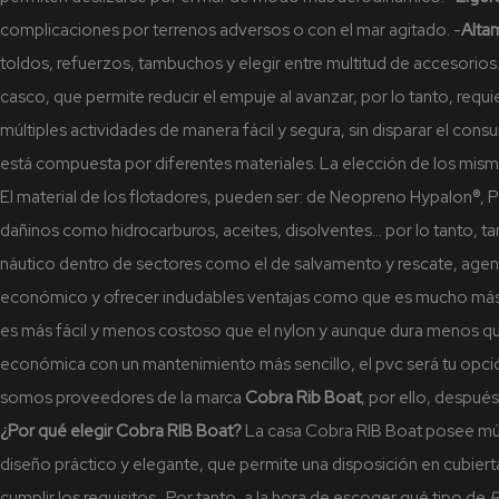
complicaciones por terrenos adversos o con el mar agitado.
-
Alta
toldos, refuerzos, tambuchos y elegir entre multitud de accesorios
casco, que permite reducir el empuje al avanzar, por lo tanto, req
múltiples actividades de manera fácil y segura, sin disparar el co
está compuesta por diferentes materiales. La elección de los mis
El material de los flotadores, pueden ser: de Neopreno Hypalon®, P
dañinos como hidrocarburos, aceites, disolventes… por lo tanto, tam
náutico dentro de sectores como el de salvamento y rescate, agente
económico y ofrecer indudables ventajas como que es mucho más li
es más fácil y menos costoso que el nylon y aunque dura menos que
económica con un mantenimiento más sencillo, el pvc será tu opci
somos proveedores de la marca
Cobra Rib Boat
, por ello, despué
¿Por qué elegir Cobra RIB Boat?
La casa Cobra RIB Boat posee múl
diseño práctico y elegante, que permite una disposición en cubiert
cumplir los requisitos.
Por tanto, a la hora de escoger qué tipo de
R