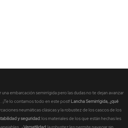
 una embarcación semirrígida pero las dudas no te dejan avanzar
… ¡Te lo contamos todo en este post!
Lancha Semirrígida, ¿qué
arcaciones neumáticas clásicas y la robustez de los cascos de los
tabilidad y seguridad:
los materiales de los que están hechas les
 manejables.
-
Versatilidad:
la robustez les permite navegar sin